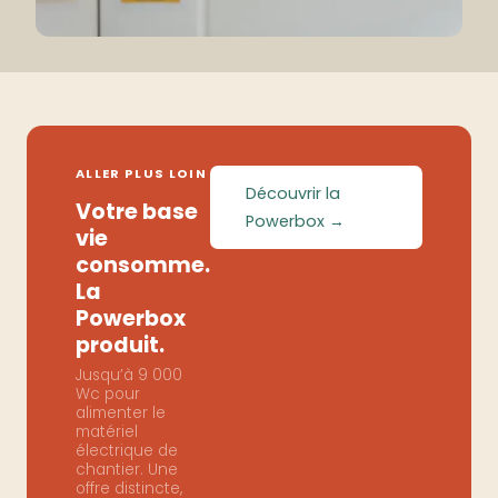
ALLER PLUS LOIN
Découvrir la
Votre base
Powerbox →
vie
consomme.
La
Powerbox
produit.
Jusqu’à 9 000
Wc pour
alimenter le
matériel
électrique de
chantier. Une
offre distincte,