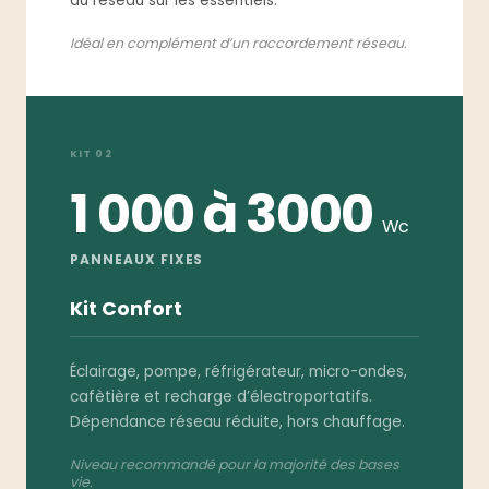
au réseau sur les essentiels.
Idéal en complément d’un raccordement réseau.
KIT 02
1 000 à 3000
Wc
PANNEAUX FIXES
Kit Confort
Éclairage, pompe, réfrigérateur, micro-ondes,
cafètière et recharge d’électroportatifs.
Dépendance réseau réduite, hors chauffage.
Niveau recommandé pour la majorité des bases
vie.